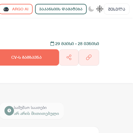
ᲨᲔᲡᲕᲚᲐ
ARGO AI
ᲕᲐᲙᲐᲜᲡᲘᲘᲡ ᲓᲐᲛᲐᲢᲔᲑᲐ
29 მაისი
- 28 ივნისი
CV-ს გაგზავნა
სამუშაო საათები
არ არის მითითებული