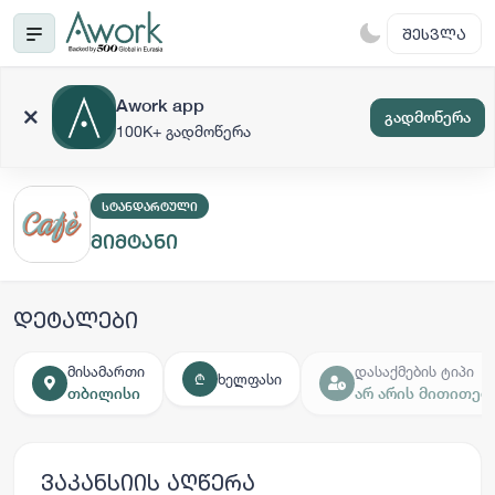
ᲨᲔᲡᲕᲚᲐ
Awork app
გადმოწერა
100K+ გადმოწერა
ᲡᲢᲐᲜᲓᲐᲠᲢᲣᲚᲘ
მიმტანი
დეტალები
მისამართი
დასაქმების ტიპი
ხელფასი
₾
თბილისი
არ არის მითითებ
ვაკანსიის აღწერა