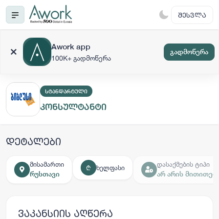
ᲨᲔᲡᲕᲚᲐ
Awork app
გადმოწერა
100K+ გადმოწერა
ᲡᲢᲐᲜᲓᲐᲠᲢᲣᲚᲘ
კონსულტანტი
დეტალები
მისამართი
დასაქმების ტიპი
ხელფასი
₾
რუსთავი
არ არის მითითებ
ვაკანსიის აღწერა