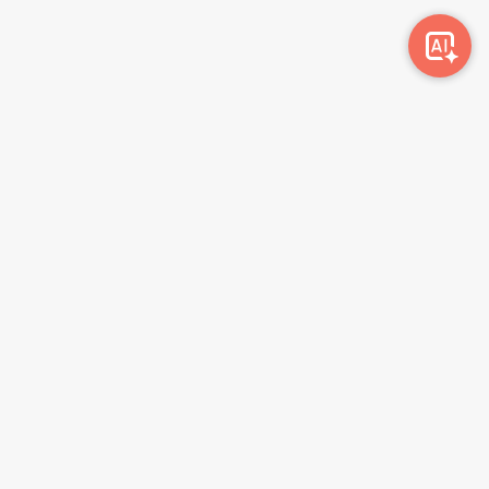
Awork-ი სამუშაოს მაძიებლებსა და კომპანიებს
ერთმანეთთან აკავშირებს. კომპანიებს აქვთ შესაძლებლობა
ბიზნეს პროფილის მეშვეობით ციფრულად მართონ HR
პროცესები, ხოლო მომხმარებლებს შეუძლიათ მარტივად
მოძებნონ ვაკანსიები და პლატფორმიდან გაუსვლელად
გააგზავნონ აპლიკაციები.