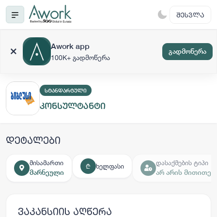
ᲨᲔᲡᲕᲚᲐ
Awork app
გადმოწერა
100K+ გადმოწერა
ᲡᲢᲐᲜᲓᲐᲠᲢᲣᲚᲘ
კონსულტანტი
დეტალები
მისამართი
დასაქმების ტიპი
ხელფასი
₾
მარნეული
არ არის მითითე
ვაკანსიის აღწერა