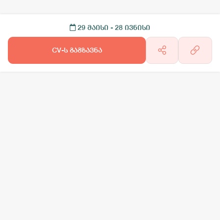
29 მაისი
- 28 ივნისი
CV-ს გაგზავნა
არგო AI
სამსახურის ძებნა
ვაკანსიის გამოქვეყნება
CV-ის გაუ