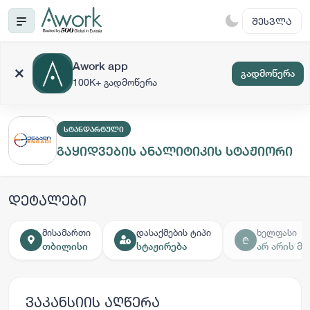
ᲨᲔᲡᲕᲚᲐ
Awork app
გადმოწერა
100K+ გადმოწერა
ᲡᲢᲐᲜᲓᲐᲠᲢᲣᲚᲘ
გაყიდვების ანალიტიკის სტაჟიორი
დეტალები
მისამართი
დასაქმების ტიპი
ხელფასი
₾
თბილისი
სტაჟირება
არ არის მ
ვაკანსიის აღწერა