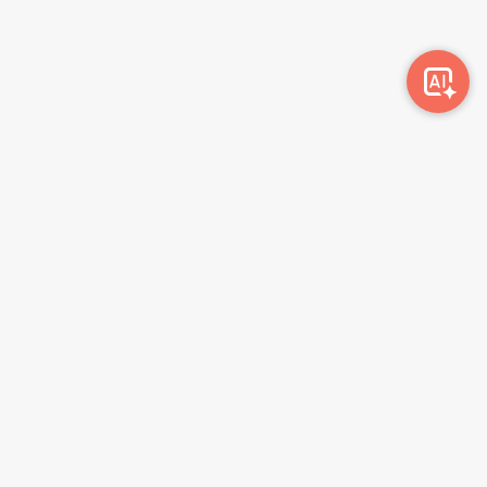
Awork-ი სამუშაოს მაძიებლებსა და კომპანიებს
ერთმანეთთან აკავშირებს. კომპანიებს აქვთ შესაძლებლობა
ბიზნეს პროფილის მეშვეობით ციფრულად მართონ HR
პროცესები, ხოლო მომხმარებლებს შეუძლიათ მარტივად
მოძებნონ ვაკანსიები და პლატფორმიდან გაუსვლელად
გააგზავნონ აპლიკაციები.