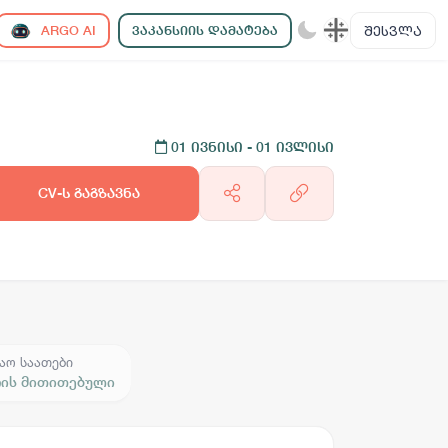
ᲨᲔᲡᲕᲚᲐ
ARGO AI
ᲕᲐᲙᲐᲜᲡᲘᲘᲡ ᲓᲐᲛᲐᲢᲔᲑᲐ
01 ივნისი
- 01 ივლისი
CV-ს გაგზავნა
აო საათები
რის მითითებული