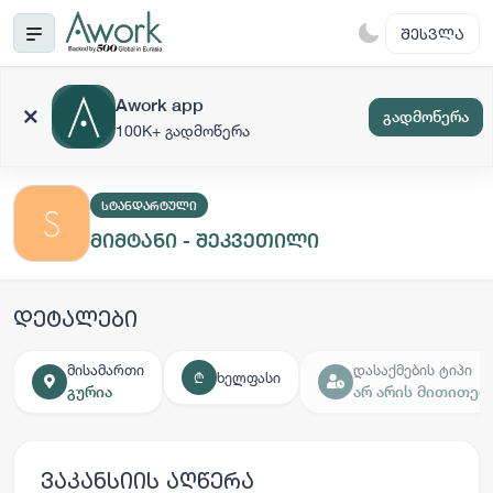
ᲨᲔᲡᲕᲚᲐ
Awork app
გადმოწერა
100K+ გადმოწერა
ᲡᲢᲐᲜᲓᲐᲠᲢᲣᲚᲘ
მიმტანი - შეკვეთილი
დეტალები
მისამართი
დასაქმების ტიპი
ხელფასი
₾
გურია
არ არის მითითებ
ვაკანსიის აღწერა