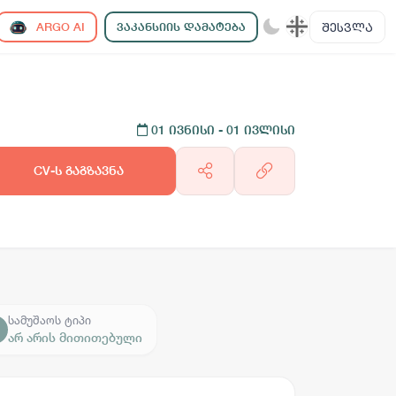
ᲨᲔᲡᲕᲚᲐ
ARGO AI
ᲕᲐᲙᲐᲜᲡᲘᲘᲡ ᲓᲐᲛᲐᲢᲔᲑᲐ
01 ივნისი
- 01 ივლისი
CV-ს გაგზავნა
სამუშაოს ტიპი
არ არის მითითებული