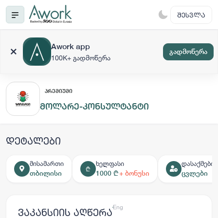
ᲨᲔᲡᲕᲚᲐ
Awork app
გადმოწერა
100K+ გადმოწერა
ᲞᲠᲔᲛᲘᲣᲛᲘ
მოლარე-კონსულტანტი
დეტალები
მისამართი
ხელფასი
დასაქმების
₾
თბილისი
1000 ₾
+ ბონუსი
ცვლები
ქარ
Eng
ვაკანსიის აღწერა