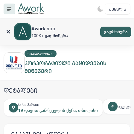
ᲨᲔᲡᲕᲚᲐ
Awork app
გადმოწერა
100K+ გადმოწერა
ᲡᲢᲐᲜᲓᲐᲠᲢᲣᲚᲘ
კორპორატიული გაყიდვების
მენეჯერი
დეტალები
მისამართი
ხელფას
₾
19 დავით გამრეკელის ქუჩა, თბილისი