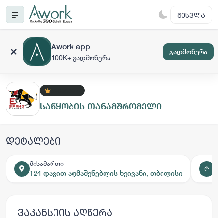
ᲨᲔᲡᲕᲚᲐ
Awork app
გადმოწერა
100K+ გადმოწერა
ᲞᲠᲔᲛᲘᲣᲛ +
საწყობის თანამშრომელი
დეტალები
მისამართი
₾
124 დავით აღმაშენებლის ხეივანი, თბილისი
ვაკანსიის აღწერა