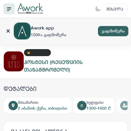
ᲨᲔᲡᲕᲚᲐ
Awork app
გადმოწერა
100K+ გადმოწერა
ᲞᲠᲔᲛᲘᲣᲛ +
ჰოსტესი (რეცეფციის
თანამშრომელი)
დეტალები
მისამართი
ხელფასი
₾
2 აბანოს ქუჩა, თბილისი
1300-1600 ₾