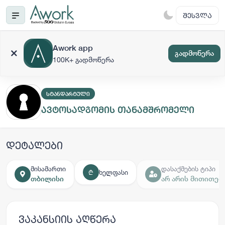
ᲨᲔᲡᲕᲚᲐ
Awork app
გადმოწერა
100K+ გადმოწერა
ᲡᲢᲐᲜᲓᲐᲠᲢᲣᲚᲘ
ავტოსადგომის თანამშრომელი
დეტალები
მისამართი
დასაქმების ტიპი
ხელფასი
₾
თბილისი
არ არის მითითებ
ვაკანსიის აღწერა