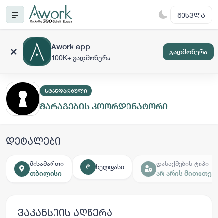
ᲨᲔᲡᲕᲚᲐ
Awork app
გადმოწერა
100K+ გადმოწერა
ᲡᲢᲐᲜᲓᲐᲠᲢᲣᲚᲘ
მარაგების კოორდინატორი
დეტალები
მისამართი
დასაქმების ტიპი
ხელფასი
₾
თბილისი
არ არის მითითებ
ვაკანსიის აღწერა