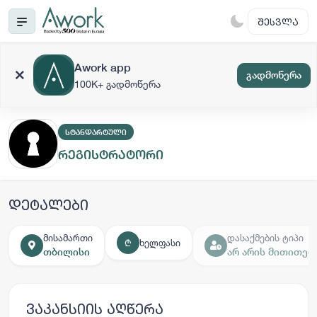
ᲨᲔᲡᲕᲚᲐ
Awork app
გადმოწერა
100K+ გადმოწერა
ᲡᲢᲐᲜᲓᲐᲠᲢᲣᲚᲘ
რეგისტრატორი
დეტალები
მისამართი
დასაქმების ტიპი
ხელფასი
₾
თბილისი
არ არის მითითებ
ვაკანსიის აღწერა