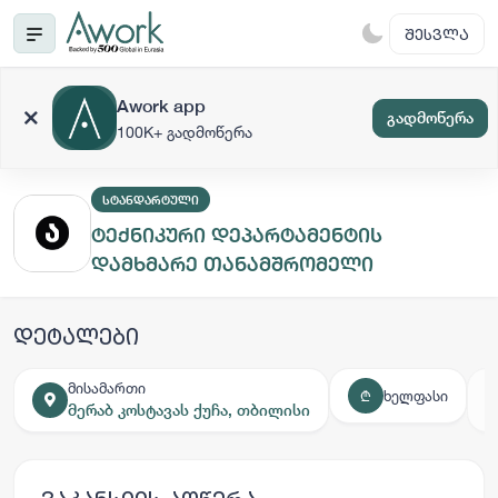
ᲨᲔᲡᲕᲚᲐ
Awork app
გადმოწერა
100K+ გადმოწერა
ᲡᲢᲐᲜᲓᲐᲠᲢᲣᲚᲘ
ტექნიკური დეპარტამენტის
დამხმარე თანამშრომელი
დეტალები
მისამართი
ხელფასი
₾
მერაბ კოსტავას ქუჩა, თბილისი