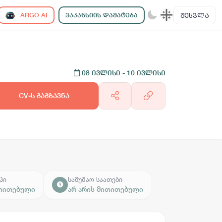
ᲨᲔᲡᲕᲚᲐ
ARGO AI
ᲕᲐᲙᲐᲜᲡᲘᲘᲡ ᲓᲐᲛᲐᲢᲔᲑᲐ
08 ივლისი
- 10 ივლისი
CV-ს გაგზავნა
პი
სამუშაო საათები
ითითებული
არ არის მითითებული