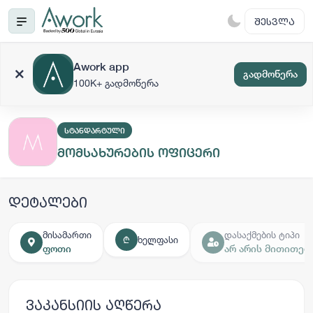
ᲨᲔᲡᲕᲚᲐ
Awork app
გადმოწერა
100K+ გადმოწერა
ᲡᲢᲐᲜᲓᲐᲠᲢᲣᲚᲘ
მომსახურების ოფიცერი
დეტალები
მისამართი
დასაქმების ტიპი
ხელფასი
₾
ფოთი
არ არის მითითებ
ვაკანსიის აღწერა