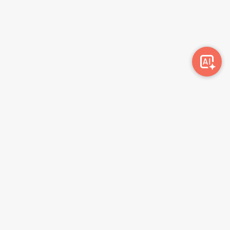
Awork-ი სამუშაოს მაძიებლებსა და კომპანიებს
ერთმანეთთან აკავშირებს. კომპანიებს აქვთ შესაძლებლობა
ბიზნეს პროფილის მეშვეობით ციფრულად მართონ HR
პროცესები, ხოლო მომხმარებლებს შეუძლიათ მარტივად