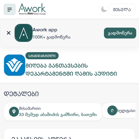
ᲨᲔᲡᲕᲚᲐ
Awork app
გადმოწერა
100K+ გადმოწერა
ᲡᲢᲐᲜᲓᲐᲠᲢᲣᲚᲘ
მიღება განთავსების
დეპარტამენტში ღამის აუდიტი
დეტალები
მისამართი
ხელფასი
₾
33 მემედ აბაშიძის გამზირი, ბათუმი