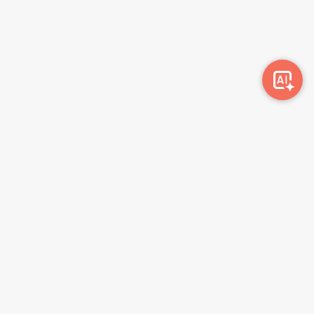
Awork-ი სამუშაოს მაძიებლებსა და კომპანიებს
ერთმანეთთან აკავშირებს. კომპანიებს აქვთ შესაძლებლობა
ბიზნეს პროფილის მეშვეობით ციფრულად მართონ HR
პროცესები, ხოლო მომხმარებლებს შეუძლიათ მარტივად
მოძებნონ ვაკანსიები და პლატფორმიდან გაუსვლელად