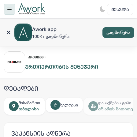
ᲨᲔᲡᲕᲚᲐ
Awork app
გადმოწერა
100K+ გადმოწერა
ᲞᲠᲔᲛᲘᲣᲛᲘ
ურთიერთობის მენეჯერი
დეტალები
მისამართი
დასაქმების ტიპი
ხელფასი
₾
თბილისი
არ არის მითითებ
ვაკანსიის აღწერა