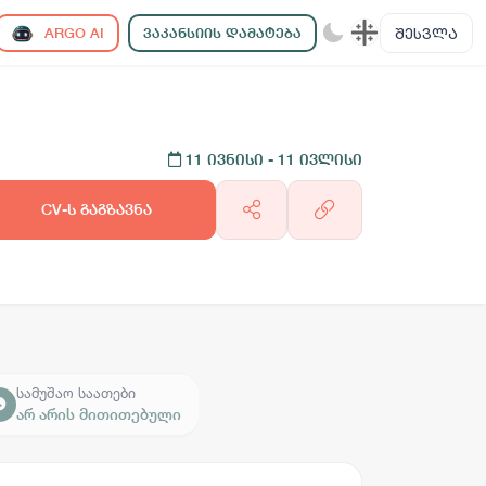
ᲨᲔᲡᲕᲚᲐ
ARGO AI
ᲕᲐᲙᲐᲜᲡᲘᲘᲡ ᲓᲐᲛᲐᲢᲔᲑᲐ
11 ივნისი
- 11 ივლისი
CV-ს გაგზავნა
სამუშაო საათები
არ არის მითითებული