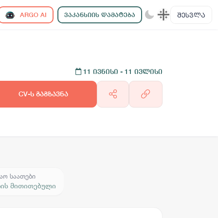
ᲨᲔᲡᲕᲚᲐ
ARGO AI
ᲕᲐᲙᲐᲜᲡᲘᲘᲡ ᲓᲐᲛᲐᲢᲔᲑᲐ
11 ივნისი
- 11 ივლისი
CV-ს გაგზავნა
აო საათები
რის მითითებული