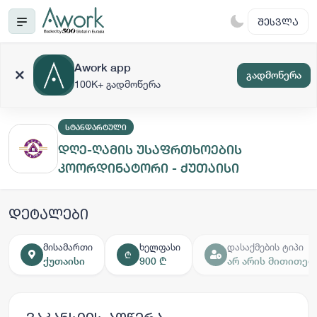
ᲨᲔᲡᲕᲚᲐ
Awork app
გადმოწერა
100K+ გადმოწერა
ᲡᲢᲐᲜᲓᲐᲠᲢᲣᲚᲘ
დღე-ღამის უსაფრთხოების
კოორდინატორი - ქუთაისი
დეტალები
მისამართი
ხელფასი
დასაქმების ტიპი
₾
ქუთაისი
900 ₾
არ არის მითითებ