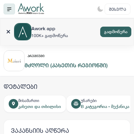
ᲨᲔᲡᲕᲚᲐ
Awork app
გადმოწერა
100K+ გადმოწერა
ᲞᲠᲔᲛᲘᲣᲛᲘ
მძღოლი (კახეთის რეგიონში)
დეტალები
მისამართი
უნარები
კახეთი და თბილისი
B კატეგორია - მექანიკა
ვაკანსიის აღწერა