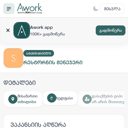
ᲨᲔᲡᲕᲚᲐ
Awork app
გადმოწერა
100K+ გადმოწერა
ᲡᲢᲐᲜᲓᲐᲠᲢᲣᲚᲘ
რესტორნის მენეჯერი
დეტალები
მისამართი
დასაქმების ტიპი
ხელფასი
₾
თბილისი
არ არის მითითებ
ვაკანსიის აღწერა