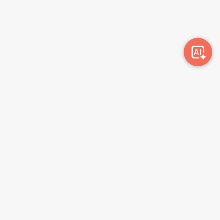
Awork-ი სამუშაოს მაძიებლებსა და კომპანიებს
ერთმანეთთან აკავშირებს. კომპანიებს აქვთ შესაძლებლობა
ბიზნეს პროფილის მეშვეობით ციფრულად მართონ HR
პროცესები, ხოლო მომხმარებლებს შეუძლიათ მარტივად
მოძებნონ ვაკანსიები და პლატფორმიდან გაუსვლელად