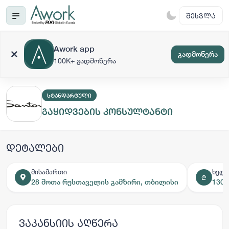
ᲨᲔᲡᲕᲚᲐ
Awork app
გადმოწერა
100K+ გადმოწერა
ᲡᲢᲐᲜᲓᲐᲠᲢᲣᲚᲘ
გაყიდვების კონსულტანტი
დეტალები
მისამართი
ხელ
₾
28 შოთა რუსთაველის გამზირი, თბილისი
1300
ვაკანსიის აღწერა