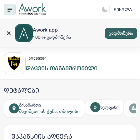
ᲨᲔᲡᲕᲚᲐ
Awork app
გადმოწერა
100K+ გადმოწერა
ᲞᲠᲔᲛᲘᲣᲛᲘ
დაცვის თანამშრომელი
დეტალები
მისამართი
ხელფასი
₾
შავიშვილის ქუჩა, თბილისი
ვაკანსიის აღწერა