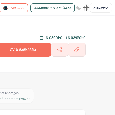
ᲨᲔᲡᲕᲚᲐ
ARGO AI
ᲕᲐᲙᲐᲜᲡᲘᲘᲡ ᲓᲐᲛᲐᲢᲔᲑᲐ
16 ივნისი
- 16 ივლისი
CV-ს გაგზავნა
აო საათები
რის მითითებული