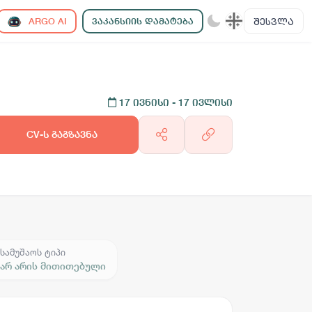
ᲨᲔᲡᲕᲚᲐ
ARGO AI
ᲕᲐᲙᲐᲜᲡᲘᲘᲡ ᲓᲐᲛᲐᲢᲔᲑᲐ
17 ივნისი
- 17 ივლისი
CV-ს გაგზავნა
სამუშაოს ტიპი
არ არის მითითებული