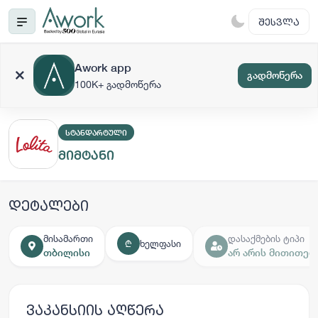
ᲨᲔᲡᲕᲚᲐ
Awork app
გადმოწერა
100K+ გადმოწერა
ᲡᲢᲐᲜᲓᲐᲠᲢᲣᲚᲘ
მიმტანი
დეტალები
მისამართი
დასაქმების ტიპი
ხელფასი
₾
თბილისი
არ არის მითითებ
ვაკანსიის აღწერა