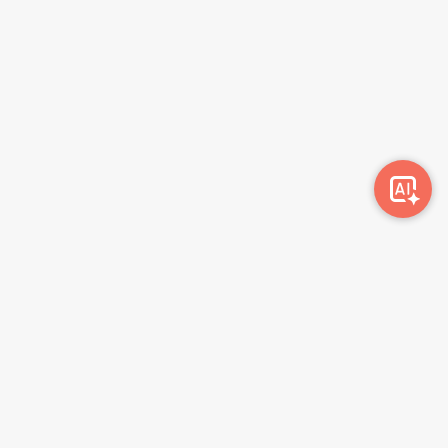
Awork-ი სამუშაოს მაძიებლებსა და კომპანიებს