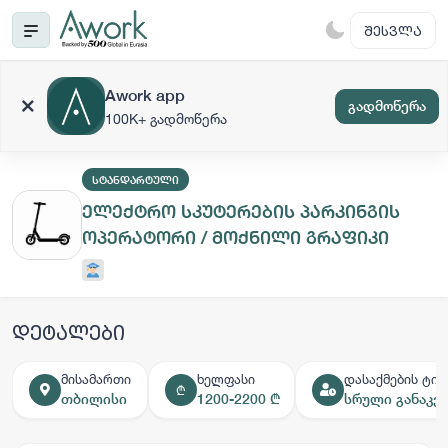
ᲨᲔᲡᲕᲚᲐ
Awork app
გადმოწერა
100K+ გადმოწერა
ᲡᲢᲐᲜᲓᲐᲠᲢᲣᲚᲘ
ელექტრო სკუტერების პარკინგის
ოპერატორი / მოქნილი გრაფიკი
დეტალები
მისამართი
ხელფასი
დასაქმების ტიპ
₾
თბილისი
1200-2200 ₾
სრული განაკვ