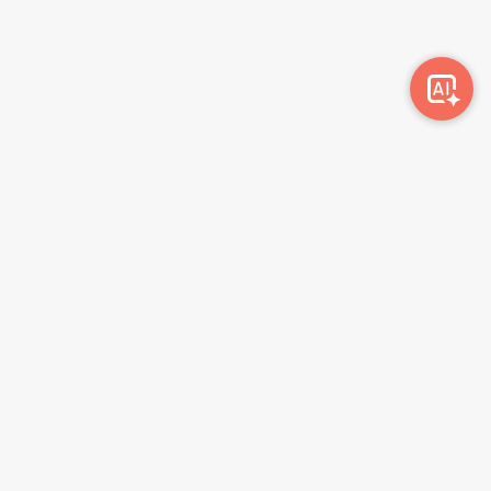
Awork-ი სამუშაოს მაძიებლებსა და კომპანიებს
ერთმანეთთან აკავშირებს. კომპანიებს აქვთ შესაძლებლობა
ბიზნეს პროფილის მეშვეობით ციფრულად მართონ HR
პროცესები, ხოლო მომხმარებლებს შეუძლიათ მარტივად
მოძებნონ ვაკანსიები და პლატფორმიდან გაუსვლელად
გააგზავნონ აპლიკაციები.