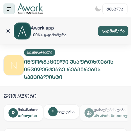
ᲨᲔᲡᲕᲚᲐ
Awork app
გადმოწერა
100K+ გადმოწერა
ᲡᲢᲐᲜᲓᲐᲠᲢᲣᲚᲘ
ინფორმაციული უსაფრთხოების
ინციდენტებზე რეაგირების
სპეციალისტი
დეტალები
მისამართი
დასაქმების ტიპი
ხელფასი
₾
თბილისი
არ არის მითითებ