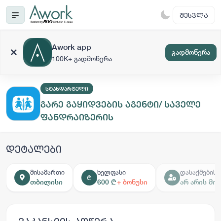
ᲨᲔᲡᲕᲚᲐ
Awork app
გადმოწერა
100K+ გადმოწერა
ᲡᲢᲐᲜᲓᲐᲠᲢᲣᲚᲘ
გარე გაყიდვების აგენტი/ საველე
ფანდრაიზერის
დეტალები
მისამართი
ხელფასი
დასაქმების 
₾
თბილისი
600 ₾
+ ბონუსი
არ არის მ