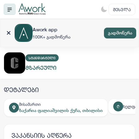
ᲨᲔᲡᲕᲚᲐ
Awork app
გადმოწერა
100K+ გადმოწერა
ᲡᲢᲐᲜᲓᲐᲠᲢᲣᲚᲘ
მზარეული
დეტალები
მისამართი
ხელფას
₾
ზაქარია ფალიაშვილის ქუჩა, თბილისი
ვაკანსიის აღწერა