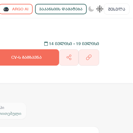
ᲨᲔᲡᲕᲚᲐ
ARGO AI
ᲕᲐᲙᲐᲜᲡᲘᲘᲡ ᲓᲐᲛᲐᲢᲔᲑᲐ
14 ივლისი
- 19 ივლისი
CV-ს გაგზავნა
პი
ითითებული