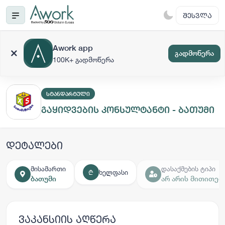
ᲨᲔᲡᲕᲚᲐ
Awork app
გადმოწერა
100K+ გადმოწერა
ᲡᲢᲐᲜᲓᲐᲠᲢᲣᲚᲘ
გაყიდვების კონსულტანტი - ბათუმი
დეტალები
მისამართი
დასაქმების ტიპი
ხელფასი
₾
ბათუმი
არ არის მითითებ
ვაკანსიის აღწერა