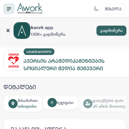
ᲨᲔᲡᲕᲚᲐ
Awork app
გადმოწერა
100K+ გადმოწერა
ᲡᲢᲐᲜᲓᲐᲠᲢᲣᲚᲘ
ავერსის არამედიკამენტების
სოციალური მედია მენეჯერი
დეტალები
მისამართი
დასაქმების ტიპი
ხელფასი
₾
თბილისი
არ არის მითითებ