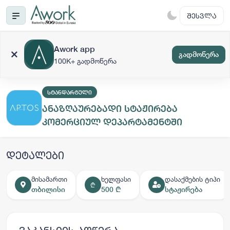
ᲨᲔᲡᲕᲚᲐ
Awork app
გადმოწერა
100K+ გადმოწერა
ᲡᲢᲐᲜᲓᲐᲠᲢᲣᲚᲘ
ანაზღაურებადი სტაჟირება
კომერციულ დეპარტამენტში
დეტალები
მისამართი
ხელფასი
დასაქმების ტიპი
₾
თბილისი
500 ₾
სტაჟირება