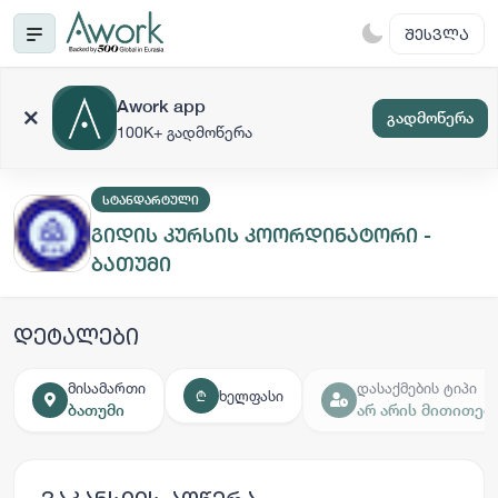
ᲨᲔᲡᲕᲚᲐ
Awork app
გადმოწერა
100K+ გადმოწერა
ᲡᲢᲐᲜᲓᲐᲠᲢᲣᲚᲘ
გიდის კურსის კოორდინატორი -
ბათუმი
დეტალები
მისამართი
დასაქმების ტიპი
ხელფასი
₾
ბათუმი
არ არის მითითებ