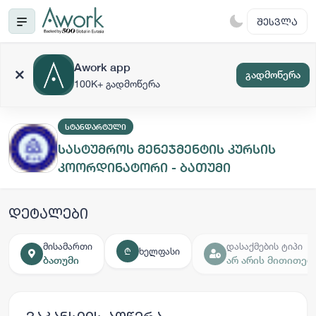
ᲨᲔᲡᲕᲚᲐ
Awork app
გადმოწერა
100K+ გადმოწერა
ᲡᲢᲐᲜᲓᲐᲠᲢᲣᲚᲘ
სასტუმროს მენეჯმენტის კურსის
კოორდინატორი - ბათუმი
დეტალები
მისამართი
დასაქმების ტიპი
ხელფასი
₾
ბათუმი
არ არის მითითებ