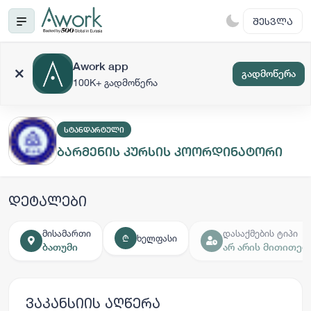
ᲨᲔᲡᲕᲚᲐ
Awork app
გადმოწერა
100K+ გადმოწერა
ᲡᲢᲐᲜᲓᲐᲠᲢᲣᲚᲘ
ბარმენის კურსის კოორდინატორი
დეტალები
მისამართი
დასაქმების ტიპი
ხელფასი
₾
ბათუმი
არ არის მითითებ
ვაკანსიის აღწერა