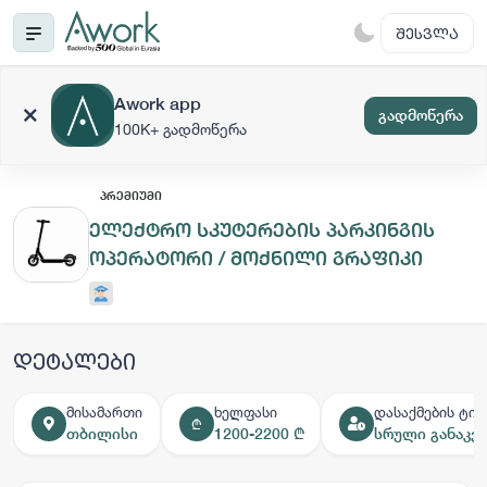
ᲨᲔᲡᲕᲚᲐ
Awork app
გადმოწერა
100K+ გადმოწერა
ᲞᲠᲔᲛᲘᲣᲛᲘ
ელექტრო სკუტერების პარკინგის
ოპერატორი / მოქნილი გრაფიკი
დეტალები
მისამართი
ხელფასი
დასაქმების ტიპ
₾
თბილისი
1200-2200 ₾
სრული განაკვ