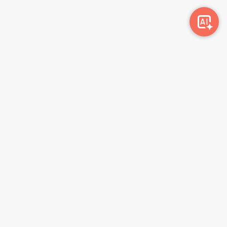
Awork-ი სამუშაოს მაძიებლებსა და კომპანიებს
ერთმანეთთან აკავშირებს. კომპანიებს აქვთ შესაძლებლობა
ბიზნეს პროფილის მეშვეობით ციფრულად მართონ HR
პროცესები, ხოლო მომხმარებლებს შეუძლიათ მარტივად
მოძებნონ ვაკანსიები და პლატფორმიდან გაუსვლელად
გააგზავნონ აპლიკაციები.