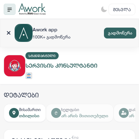
ᲨᲔᲡᲕᲚᲐ
Awork app
გადმოწერა
100K+ გადმოწერა
ᲡᲢᲐᲜᲓᲐᲠᲢᲣᲚᲘ
სერვისის კონსულტანტი
დეტალები
მისამართი
ხელფასი
დასა
₾
თბილისი
არ არის მითითებული
არ 
ქარ
Eng