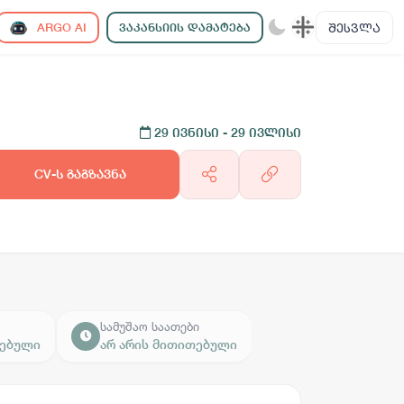
ᲨᲔᲡᲕᲚᲐ
ARGO AI
ᲕᲐᲙᲐᲜᲡᲘᲘᲡ ᲓᲐᲛᲐᲢᲔᲑᲐ
29 ივნისი
- 29 ივლისი
CV-ს გაგზავნა
სამუშაო საათები
თებული
არ არის მითითებული