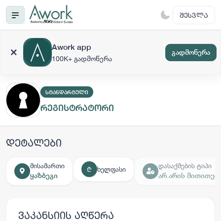
ᲨᲔᲡᲕᲚᲐ
Awork app
გადმოწერა
100K+ გადმოწერა
ᲡᲢᲐᲜᲓᲐᲠᲢᲣᲚᲘ
რეგისტრატორი
დეტალები
მისამართი
დასაქმების ტიპი
ხელფასი
₾
ყაზბეგი
არ არის მითითებ
ვაკანსიის აღწერა