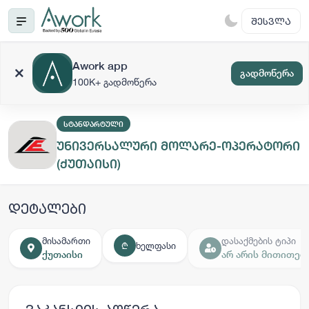
ᲨᲔᲡᲕᲚᲐ
Awork app
გადმოწერა
100K+ გადმოწერა
ᲡᲢᲐᲜᲓᲐᲠᲢᲣᲚᲘ
უნივერსალური მოლარე-ოპერატორი
(ქუთაისი)
დეტალები
მისამართი
დასაქმების ტიპი
ხელფასი
₾
ქუთაისი
არ არის მითითებ