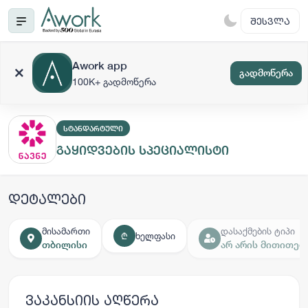
ᲨᲔᲡᲕᲚᲐ
Awork app
გადმოწერა
100K+ გადმოწერა
ᲡᲢᲐᲜᲓᲐᲠᲢᲣᲚᲘ
გაყიდვების სპეციალისტი
დეტალები
მისამართი
დასაქმების ტიპი
ხელფასი
₾
თბილისი
არ არის მითითებ
ვაკანსიის აღწერა