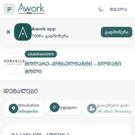
ᲨᲔᲡᲕᲚᲐ
Awork app
გადმოწერა
100K+ გადმოწერა
ᲡᲢᲐᲜᲓᲐᲠᲢᲣᲚᲘ
მოლარე-კონსულტანტი - გლდანი
მოლი
დეტალები
მისამართი
დასაქმების ტიპი
ხელფასი
₾
თბილისი
არ არის მითითებ