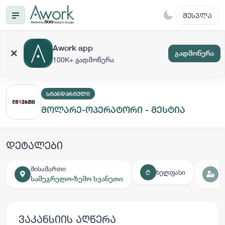
ᲨᲔᲡᲕᲚᲐ
Awork app
გადმოწერა
100K+ გადმოწერა
ᲡᲢᲐᲜᲓᲐᲠᲢᲣᲚᲘ
მოლარე-ოპერატორი - მესტია
დეტალები
მისამართი
დ
ხელფასი
₾
სამეგრელო-ზემო სვანეთი
ა
ვაკანსიის აღწერა